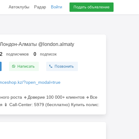
Автоклубы
Радар
Войти
Подать объявление
 Лондон-Алматы @london.almaty
2
0
подписчиков
подписок
Написать
Позвонить
uranceshop.kz/?open_modal=true
нного роста 🔹️Доверие 100 000+ клиентов 🔹️Все
 📱 Call-Center: 5979 (бесплатно) Купить полис: