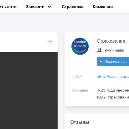
ить авто
Запчасти
Страховка
Компании
Страхование |
11
публикации
Подписаться
https://calc.ins
Сайт
🔹️23 года увере
Описание
виды страхования
Отзывы